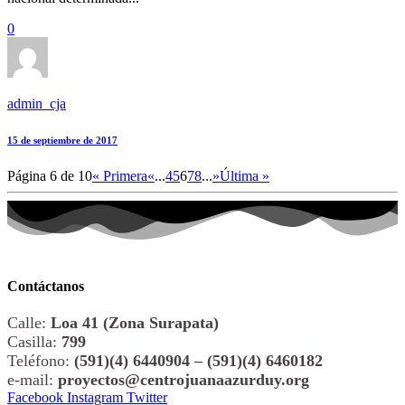
0
admin_cja
15 de septiembre de 2017
Página 6 de 10
« Primera
«
...
4
5
6
7
8
...
»
Última »
Contáctanos
Calle:
Loa 41 (Zona Surapata)
Casilla:
799
Teléfono:
(591)(4) 6440904 – (591)(4) 6460182
e-mail:
proyectos@centrojuanaazurduy.org
Facebook
Instagram
Twitter