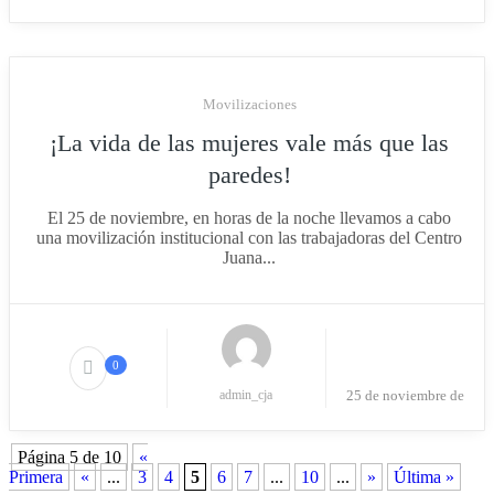
2022
Movilizaciones
¡La vida de las mujeres vale más que las
paredes!
El 25 de noviembre, en horas de la noche llevamos a cabo
una movilización institucional con las trabajadoras del Centro
Juana...
0
admin_cja
25 de noviembre de
Página 5 de 10
«
2022
Primera
«
...
3
4
5
6
7
...
10
...
»
Última »