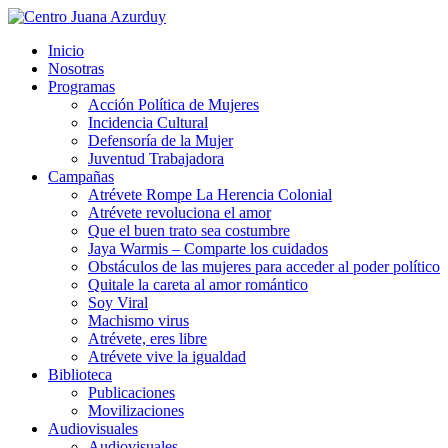
Inicio
Nosotras
Programas
Acción Política de Mujeres
Incidencia Cultural
Defensoría de la Mujer
Juventud Trabajadora
Campañas
Atrévete Rompe La Herencia Colonial
Atrévete revoluciona el amor
Que el buen trato sea costumbre
Jaya Warmis – Comparte los cuidados
Obstáculos de las mujeres para acceder al poder político
Quitale la careta al amor romántico
Soy Viral
Machismo virus
Atrévete, eres libre
Atrévete vive la igualdad
Biblioteca
Publicaciones
Movilizaciones
Audiovisuales
Audiovisuales