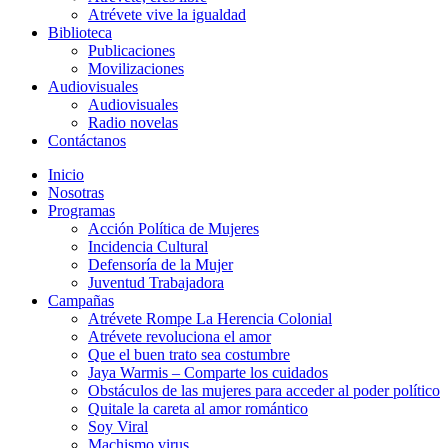
Atrévete vive la igualdad
Biblioteca
Publicaciones
Movilizaciones
Audiovisuales
Audiovisuales
Radio novelas
Contáctanos
Inicio
Nosotras
Programas
Acción Política de Mujeres
Incidencia Cultural
Defensoría de la Mujer
Juventud Trabajadora
Campañas
Atrévete Rompe La Herencia Colonial
Atrévete revoluciona el amor
Que el buen trato sea costumbre
Jaya Warmis – Comparte los cuidados
Obstáculos de las mujeres para acceder al poder político
Quitale la careta al amor romántico
Soy Viral
Machismo virus