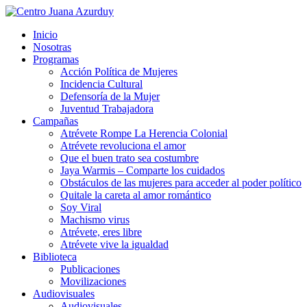
Inicio
Nosotras
Programas
Acción Política de Mujeres
Incidencia Cultural
Defensoría de la Mujer
Juventud Trabajadora
Campañas
Atrévete Rompe La Herencia Colonial
Atrévete revoluciona el amor
Que el buen trato sea costumbre
Jaya Warmis – Comparte los cuidados
Obstáculos de las mujeres para acceder al poder político
Quitale la careta al amor romántico
Soy Viral
Machismo virus
Atrévete, eres libre
Atrévete vive la igualdad
Biblioteca
Publicaciones
Movilizaciones
Audiovisuales
Audiovisuales