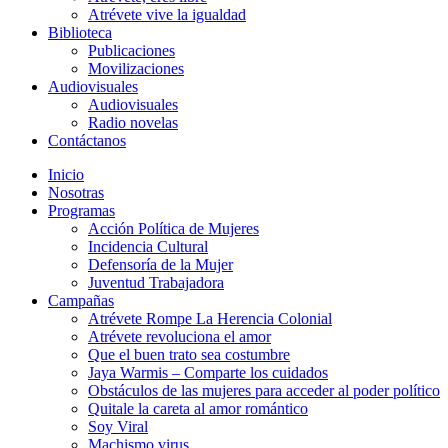
Atrévete vive la igualdad
Biblioteca
Publicaciones
Movilizaciones
Audiovisuales
Audiovisuales
Radio novelas
Contáctanos
Inicio
Nosotras
Programas
Acción Política de Mujeres
Incidencia Cultural
Defensoría de la Mujer
Juventud Trabajadora
Campañas
Atrévete Rompe La Herencia Colonial
Atrévete revoluciona el amor
Que el buen trato sea costumbre
Jaya Warmis – Comparte los cuidados
Obstáculos de las mujeres para acceder al poder político
Quitale la careta al amor romántico
Soy Viral
Machismo virus