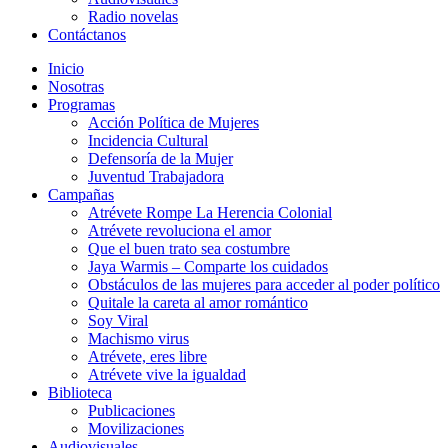
Radio novelas
Contáctanos
Inicio
Nosotras
Programas
Acción Política de Mujeres
Incidencia Cultural
Defensoría de la Mujer
Juventud Trabajadora
Campañas
Atrévete Rompe La Herencia Colonial
Atrévete revoluciona el amor
Que el buen trato sea costumbre
Jaya Warmis – Comparte los cuidados
Obstáculos de las mujeres para acceder al poder político
Quitale la careta al amor romántico
Soy Viral
Machismo virus
Atrévete, eres libre
Atrévete vive la igualdad
Biblioteca
Publicaciones
Movilizaciones
Audiovisuales