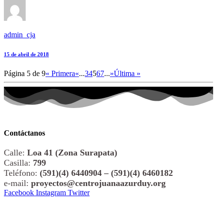
admin_cja
15 de abril de 2018
Página 5 de 9
« Primera
«
...
3
4
5
6
7
...
»
Última »
Contáctanos
Calle:
Loa 41 (Zona Surapata)
Casilla:
799
Teléfono:
(591)(4) 6440904 – (591)(4) 6460182
e-mail:
proyectos@centrojuanaazurduy.org
Facebook
Instagram
Twitter
© 2026 All Rights Reserved. Centro Juana Azurduy