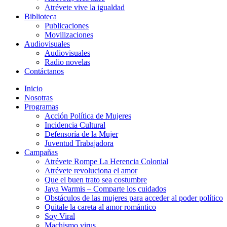
Atrévete vive la igualdad
Biblioteca
Publicaciones
Movilizaciones
Audiovisuales
Audiovisuales
Radio novelas
Contáctanos
Inicio
Nosotras
Programas
Acción Política de Mujeres
Incidencia Cultural
Defensoría de la Mujer
Juventud Trabajadora
Campañas
Atrévete Rompe La Herencia Colonial
Atrévete revoluciona el amor
Que el buen trato sea costumbre
Jaya Warmis – Comparte los cuidados
Obstáculos de las mujeres para acceder al poder político
Quitale la careta al amor romántico
Soy Viral
Machismo virus