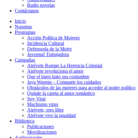
Radio novelas
Contáctanos
Inicio
Nosotras
Programas
Acción Política de Mujeres
Incidencia Cultural
Defensoría de la Mujer
Juventud Trabajadora
Campañas
Atrévete Rompe La Herencia Colonial
Atrévete revoluciona el amor
Que el buen trato sea costumbre
Jaya Warmis – Comparte los cuidados
Obstáculos de las mujeres para acceder al poder político
Quitale la careta al amor romántico
Soy Viral
Machismo virus
Atrévete, eres libre
Atrévete vive la igualdad
Biblioteca
Publicaciones
Movilizaciones
Audiovisuales