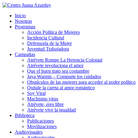
Inicio
Nosotras
Programas
Acción Política de Mujeres
Incidencia Cultural
Defensoría de la Mujer
Juventud Trabajadora
Campañas
Atrévete Rompe La Herencia Colonial
Atrévete revoluciona el amor
Que el buen trato sea costumbre
Jaya Warmis – Comparte los cuidados
Obstáculos de las mujeres para acceder al poder político
Quitale la careta al amor romántico
Soy Viral
Machismo virus
Atrévete, eres libre
Atrévete vive la igualdad
Biblioteca
Publicaciones
Movilizaciones
Audiovisuales
Audiovisuales