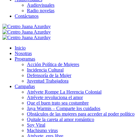
Audiovisuales
Radio novelas
Contáctanos
Inicio
Nosotras
Programas
Acción Política de Mujeres
Incidencia Cultural
Defensoría de la Mujer
Juventud Trabajadora
Campañas
Atrévete Rompe La Herencia Colonial
Atrévete revoluciona el amor
Que el buen trato sea costumbre
Jaya Warmis – Comparte los cuidados
Obstáculos de las mujeres para acceder al poder político
Quitale la careta al amor romántico
Soy Viral
Machismo virus
Atrévete, eres libre