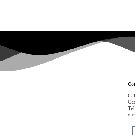
Con
Cal
Cas
Tel
e-m