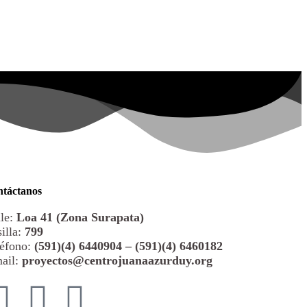
táctanos
le:
Loa 41 (Zona Surapata)
illa:
799
éfono:
(591)(4) 6440904 – (591)(4) 6460182
ail:
proyectos@centrojuanaazurduy.org