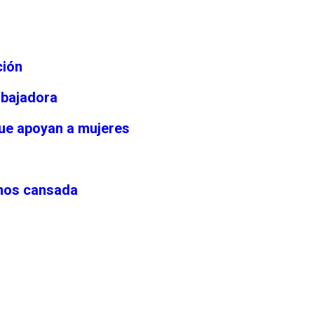
ción
abajadora
ue apoyan a mujeres
amos cansada