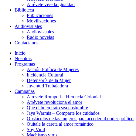
Atrévete vive la igualdad
Biblioteca
Publicaciones
Movilizaciones
Audiovisuales
Audiovisuales
Radio novelas
Contáctanos
Inicio
Nosotras
Programas
Acción Política de Mujeres
Incidencia Cultural
Defensoría de la Mujer
Juventud Trabajadora
Campañas
Atrévete Rompe La Herencia Colonial
Atrévete revoluciona el amor
Que el buen trato sea costumbre
Jaya Warmis – Comparte los cuidados
Obstáculos de las mujeres para acceder al poder político
Quitale la careta al amor romántico
Soy Viral
Machismo virus