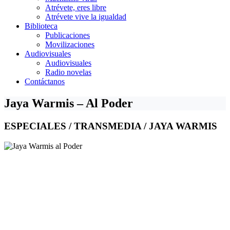
Atrévete, eres libre
Atrévete vive la igualdad
Biblioteca
Publicaciones
Movilizaciones
Audiovisuales
Audiovisuales
Radio novelas
Contáctanos
Jaya Warmis – Al Poder
ESPECIALES / TRANSMEDIA / JAYA WARMIS
Jaya Warmis al Poder
Barreras Estructurales que Limitan
la Participación Política de las