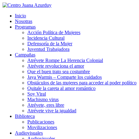
Inicio
Nosotras
Programas
Acción Política de Mujeres
Incidencia Cultural
Defensoría de la Mujer
Juventud Trabajadora
Campañas
Atrévete Rompe La Herencia Colonial
Atrévete revoluciona el amor
Que el buen trato sea costumbre
Jaya Warmis – Comparte los cuidados
Obstáculos de las mujeres para acceder al poder político
Quitale la careta al amor romántico
Soy Viral
Machismo virus
Atrévete, eres libre
Atrévete vive la igualdad
Biblioteca
Publicaciones
Movilizaciones
Audiovisuales
Audiovisuales