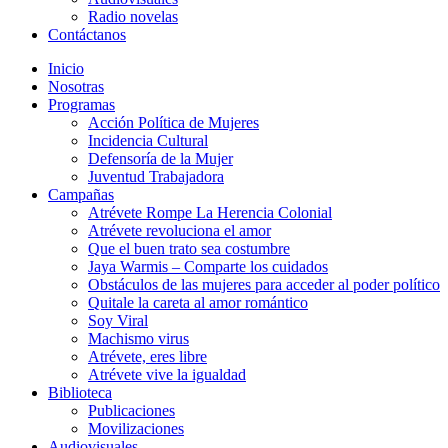
Radio novelas
Contáctanos
Inicio
Nosotras
Programas
Acción Política de Mujeres
Incidencia Cultural
Defensoría de la Mujer
Juventud Trabajadora
Campañas
Atrévete Rompe La Herencia Colonial
Atrévete revoluciona el amor
Que el buen trato sea costumbre
Jaya Warmis – Comparte los cuidados
Obstáculos de las mujeres para acceder al poder político
Quitale la careta al amor romántico
Soy Viral
Machismo virus
Atrévete, eres libre
Atrévete vive la igualdad
Biblioteca
Publicaciones
Movilizaciones
Audiovisuales