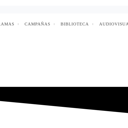
RAMAS
CAMPAÑAS
BIBLIOTECA
AUDIOVISU
al transmedial, como parte del proceso Investigación
ema patriarcal en las mujeres”. Eligieron como tema de investigación los
resultados de la investigación y sus criterios y pensamiento sobre el tem