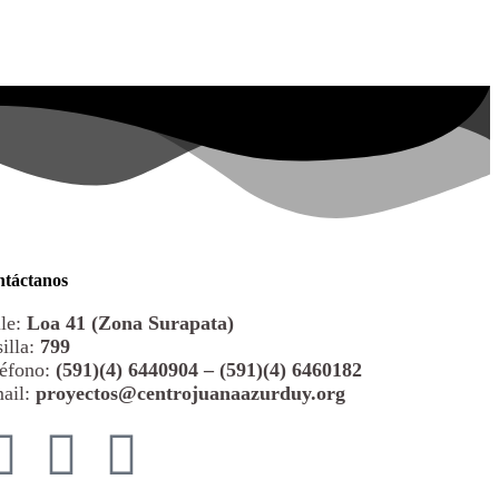
táctanos
le:
Loa 41 (Zona Surapata)
illa:
799
éfono:
(591)(4) 6440904 – (591)(4) 6460182
ail:
proyectos@centrojuanaazurduy.org