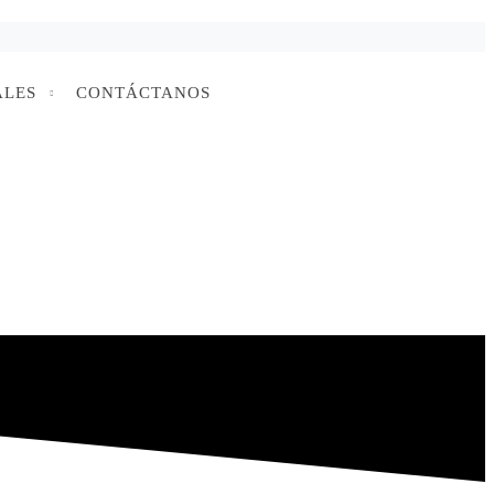
ALES
CONTÁCTANOS
 Acción Propuesta (IAP), con jóvenes miembros de
 estereotipos estéticos y en base a sus resultados diseñaron una serie
a.