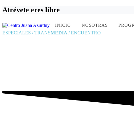
Atrévete eres libre
INICIO
NOSOTRAS
PROG
ESPECIALES / TRANS
MEDIA
/ ENCUENTRO
ATRÉVE ERES LIBRE,
es una campaña comunicacion
colectivos juveniles de la ciudad de Sucre.
30 jóvenes fueron formados en temas vinculados a los “efectos del sist
de productos comunicacionales, a través de los cuales difundieron los 