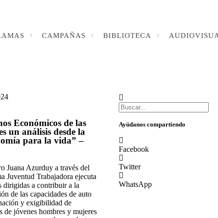
RAMAS
CAMPAÑAS
BIBLIOTECA
AUDIOVISU
024
hos Económicos de las
Ayúdanos compartiendo
s un análisis desde la
omía para la vida” –
Facebook
Twitter
ro Juana Azurduy a través del
a Juventud Trabajadora ejecuta
WhatsApp
 dirigidas a contribuir a la
ión de las capacidades de auto
nación y exigibilidad de
s de jóvenes hombres y mujeres