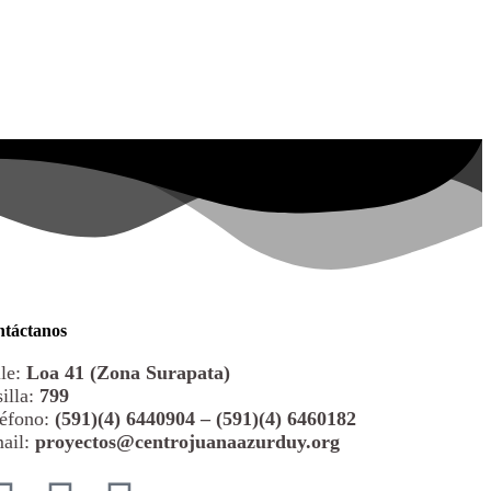
táctanos
le:
Loa 41 (Zona Surapata)
illa:
799
éfono:
(591)(4) 6440904 – (591)(4) 6460182
ail:
proyectos@centrojuanaazurduy.org