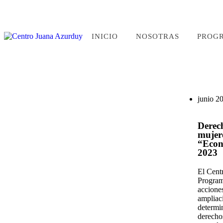
INICIO
NOSOTRAS
PROG
junio 2
Derec
mujere
“Econ
2023
El Cent
Program
acciones
ampliac
determi
derecho